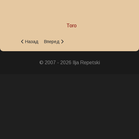
Того
Предыдущий: Медаль За военные заслуги
Следующий: Того
Назад
Вперед
© 2007 - 2026 Ilja Repetski