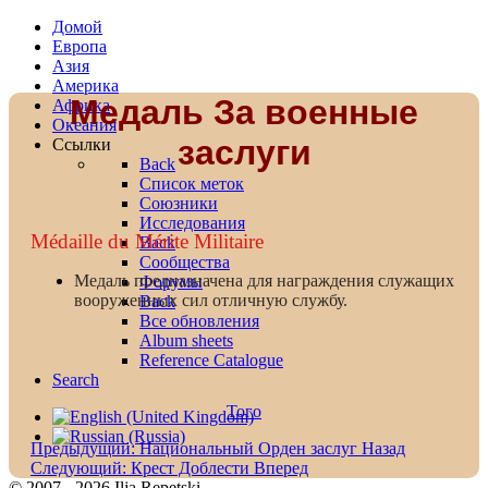
Домой
Европа
Азия
Америка
Медаль За военные
Африка
Океания
заслуги
Ссылки
Back
Список меток
Союзники
Исследования
Médaille du Mérite Militaire
Back
Сообщества
Медаль предназначена для награждения служащих
Форумы
вооруженных сил отличную службу.
Back
Все обновления
Album sheets
Reference Catalogue
Search
Того
Предыдущий: Национальный Орден заслуг
Назад
Следующий: Крест Доблести
Вперед
© 2007 - 2026 Ilja Repetski