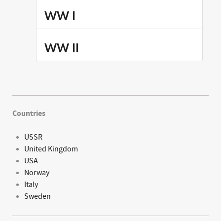
WW I
WW II
Countries
USSR
United Kingdom
USA
Norway
Italy
Sweden