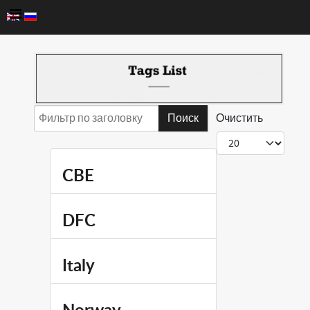
Фильтр по заголовку
Поиск
Очистить
Кол-во строк:
CBE
DFC
Italy