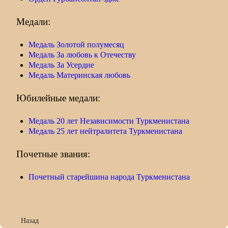
Медали:
Медаль Золотой полумесяц
Медаль За любовь к Отечеству
Медаль За Усердие
Медаль Материнская любовь
Юбилейные медали:
Медаль 20 лет Независимости Туркменистана
Медаль 25 лет нейтралитета Туркменистана
Почетные звания:
Почетный старейшина народа Туркменистана
Предыдущий: Орден За великую любовь к независимому Туркмен
Назад