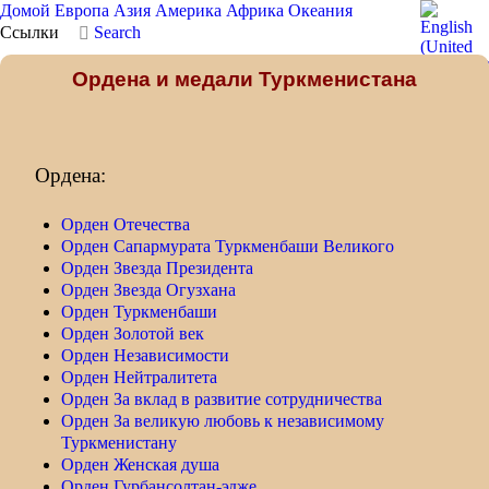
Домой
Европа
Азия
Америка
Африка
Океания
Ссылки
Search
Ордена и медали Туркменистана
Ордена:
Орден Отечества
Орден Сапармурата Туркменбаши Великого
Орден Звезда Президента
Орден Звезда Огузхана
Орден Туркменбаши
Орден Золотой век
Орден Независимости
Орден Нейтралитета
Орден За вклад в развитие сотрудничества
Орден За великую любовь к независимому
Туркменистану
Орден Женская душа
Орден Гурбансолтан-эдже