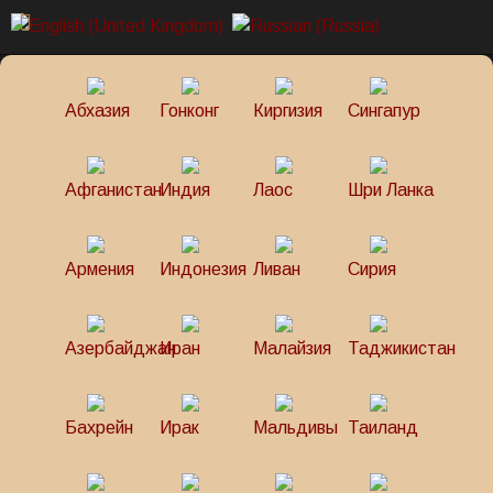
Абхазия
Гонконг
Киргизия
Сингапур
Афганистан
Индия
Лаос
Шри Ланка
Армения
Индонезия
Ливан
Сирия
Азербайджан
Иран
Малайзия
Таджикистан
Бахрейн
Ирак
Мальдивы
Таиланд