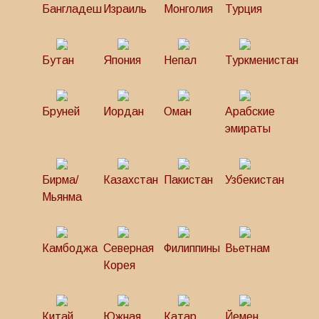
Бангладеш
Израиль
Монголия
Турция
Бутан
Япония
Непал
Туркменистан
Бруней
Иордан
Оман
Арабские
эмираты
Бирма/
Казахстан
Пакистан
Узбекистан
Мьянма
Камбоджа
Северная
Филиппины
Вьетнам
Корея
Китай
Южная
Катар
Йемен