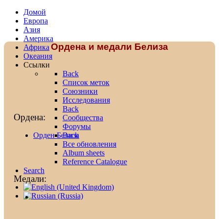
Домой
Европа
Азия
Америка
Ордена и медали Белиза
Африка
Океания
Ссылки
Back
Список меток
Союзники
Исследования
Back
Ордена:
Сообщества
Форумы
Back
Орден Белиза
Все обновления
Album sheets
Reference Catalogue
Search
Медали: