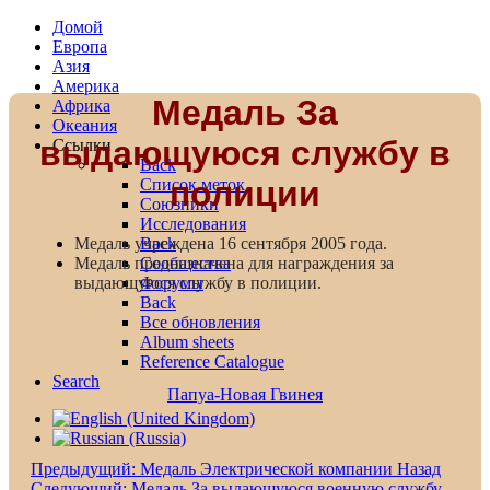
Домой
Европа
Азия
Америка
Медаль За
Африка
Океания
выдающуюся службу в
Ссылки
Back
полиции
Список меток
Союзники
Исследования
Back
Медаль учреждена 16 сентября 2005 года.
Сообщества
Медаль предназначена для награждения за
Форумы
выдающуюся службу в полиции.
Back
Все обновления
Album sheets
Reference Catalogue
Search
Папуа-Новая Гвинея
Предыдущий: Медаль Электрической компании
Назад
Следующий: Медаль За выдающуюся военную службу