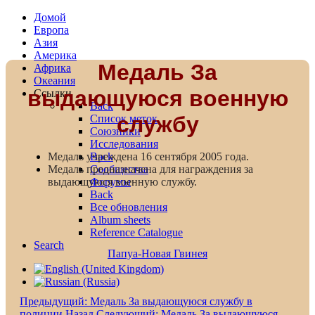
Домой
Европа
Азия
Америка
Медаль За
Африка
Океания
выдающуюся военную
Ссылки
Back
службу
Список меток
Союзники
Исследования
Back
Медаль учреждена 16 сентября 2005 года.
Сообщества
Медаль предназначена для награждения за
Форумы
выдающуюся военную службу.
Back
Все обновления
Album sheets
Reference Catalogue
Search
Папуа-Новая Гвинея
Предыдущий: Медаль За выдающуюся службу в
полиции
Назад
Следующий: Медаль За выдающуюся