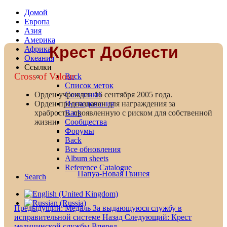
Домой
Европа
Азия
Америка
Крест Доблести
Африка
Океания
Ссылки
Cross of Valour
Back
Список меток
Союзники
Орден учрежден 16 сентября 2005 года.
Исследования
Орден предназначен для награждения за
Back
храбрость, проявленную с риском для собственной
Сообщества
жизни.
Форумы
Back
Все обновления
Album sheets
Reference Catalogue
Папуа-Новая Гвинея
Search
Предыдущий: Медаль За выдающуюся службу в
исправительной системе
Назад
Следующий: Крест
медицинской службы
Вперед