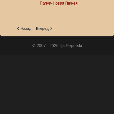
Папуа-Новая Гвинея
Предыдущий: Крест Доблести
Следующий: Медаль исправительной системы
Назад
Вперед
© 2007 - 2026 Ilja Repetski