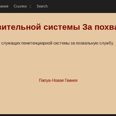
еания
Ссылки
Search
вительной системы За похв
 служащих пенитенциарной системы за похвальную службу.
Папуа-Новая Гвинея
 За доблесть
ания полиции