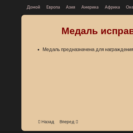
Домой
Европа
Азия
Америка
Африка
Ок
Медаль испра
Медаль предназначена для награждения
Предыдущий: Медаль исправительной системы
Следующий: Медаль Столетие созд
Назад
Вперед