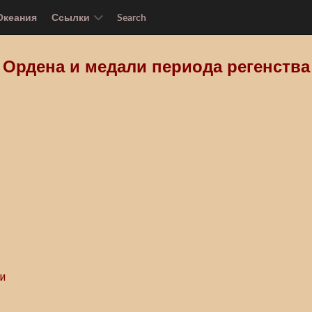
Океания
Ссылки
Search
Ордена и медали периода регенства
и