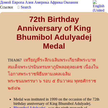
Домой
Европа
Азия
Америка
Африка
Океания
Ссылки
Search
72th Birthday
Anniversary of King
Bhumibol Adulyadej
Medal
เหรียญที่ระลึกเฉลิมพระเกียรติพระบาท
THA067
สมเด็จพระปรมินทรมหาภูมิพลอดุลยเดช เนื่องใน
โอกาสพระราชพิธีมหามงคลเฉลิม
พระชนมพรรษา ๖ รอบ ๕ ธันวาคม พุทธศักราช
๒๕๔๒
Medal was instituted in 1999 on the occasion of the 72th
birthday anniversary of King Bhumibol Adulyadej.
Bhumibol Adulyadej
- was the ninth monarch of