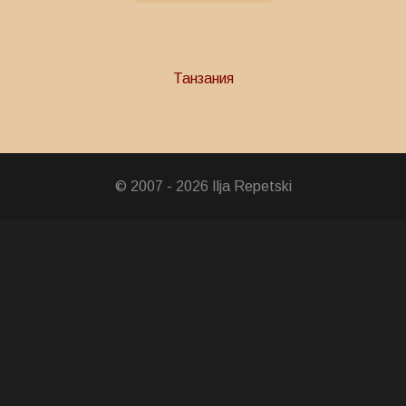
Танзания
е Кагера
© 2007 - 2026 Ilja Repetski