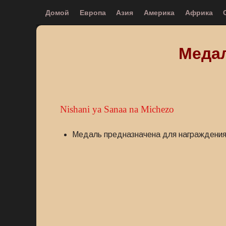
Домой
Европа
Азия
Америка
Африка
Медал
Nishani ya Sanaa na Michezo
Медаль предназначена для награждения 