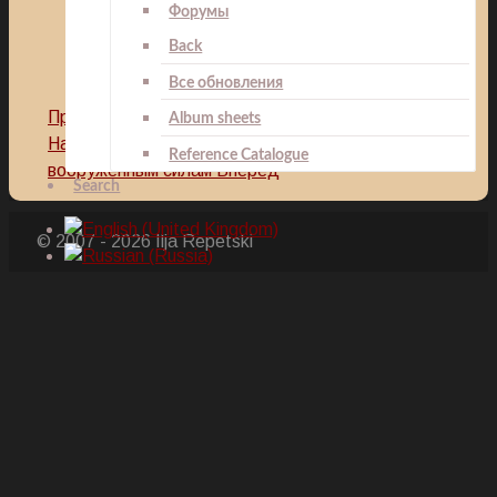
Форумы
Back
Танзания
Все обновления
Предыдущий: Медаль За битву на реке Кагера
Album sheets
Назад
Следующий: Медаль 40 лет
Reference Catalogue
вооруженным силам
Вперед
Search
© 2007 - 2026 Ilja Repetski