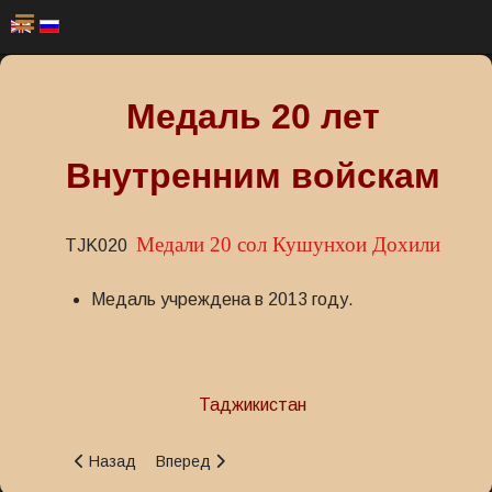
Медаль 20 лет
Внутренним войскам
Медали 20 сол Кушунхои Дохили
TJK020
Медаль учреждена в 2013 году.
Таджикистан
Предыдущий: Медаль 50 лет Следственным органам
Следующий: Медаль 80 лет милиции
Назад
Вперед