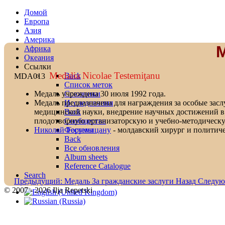
Домой
Европа
Азия
Америка
Африка
Океания
Ссылки
Medalia Nicolae Testemiţanu
Back
MDA013
Список меток
Союзники
Медаль учреждена 30 июля 1992 года.
Исследования
Медаль предназначена для награждения за особые зас
Back
медицинской науки, внедрение научных достижений в
Сообщества
плодотворную организаторскую и учебно-методическую
Форумы
Николай Тестемицану
- молдавский хирург и политиче
Back
Все обновления
Album sheets
Reference Catalogue
Search
Предыдущий: Медаль За гражданские заслуги
Назад
Следую
© 2007 - 2026 Ilja Repetski