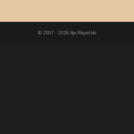
ecoration 1912-13
© 2007 - 2026 Ilja Repetski