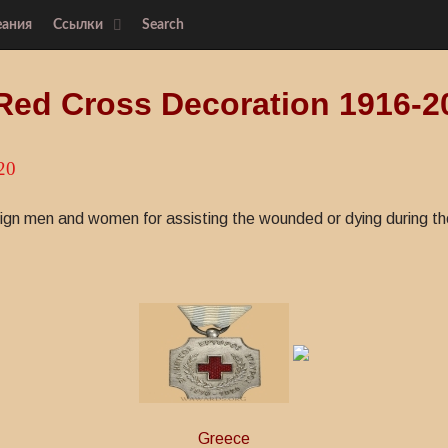
еания
Ссылки
Search
Red Cross Decoration 1916-2
20
gn men and women for assisting the wounded or dying during the
Greece