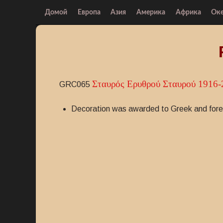
Домой
Европа
Азия
Америка
Африка
Ок
Σταυρός Ερυθρού Σταυρού 1916-
GRC065
Decoration was awarded to Greek and forei