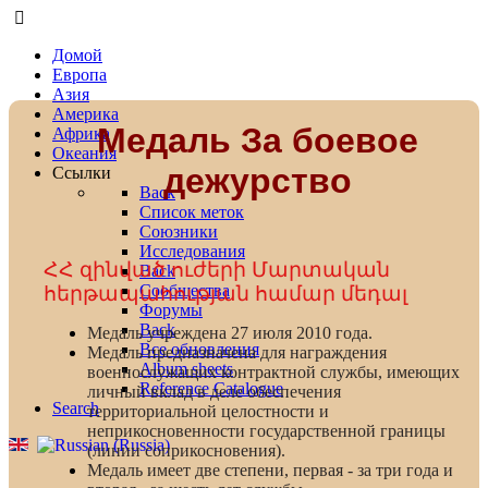
Домой
Европа
Азия
Америка
Медаль За боевое
Африка
Океания
дежурство
Ссылки
Back
Список меток
Союзники
Исследования
ՀՀ զինված ուժերի Մարտական
Back
Сообщества
հերթապահության համար մեդալ
Форумы
Back
Медаль учреждена 27 июля 2010 года.
Все обновления
Медаль предназначена для награждения
Album sheets
военнослужащих контрактной службы, имеющих
Reference Catalogue
личный вклад в деле обеспечения
Search
территориальной целостности и
неприкосновенности государственной границы
(линии соприкосновения).
Медаль имеет две степени, первая - за три года и