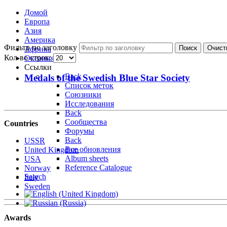
Домой
Европа
Азия
Америка
Фильтр по заголовку
Поиск
Очист
Африка
Кол-во строк:
Океания
Ссылки
Back
Medals of the Swedish Blue Star Society
Список меток
Союзники
Исследования
Back
Сообщества
Countries
Форумы
Back
USSR
Все обновления
United Kingdom
Album sheets
USA
Reference Catalogue
Norway
Search
Italy
Sweden
Awards