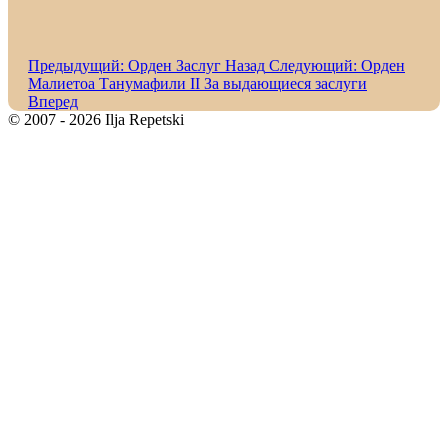
Предыдущий: Орден Заслуг
Назад
Следующий: Орден
Малиетоа Танумафили II За выдающиеся заслуги
Вперед
© 2007 - 2026 Ilja Repetski