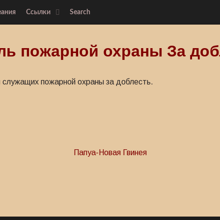
еания
Ссылки
Search
ль пожарной охраны За доб
 служащих пожарной охраны за доблесть.
Папуа-Новая Гвинея
ы За похвальную службу