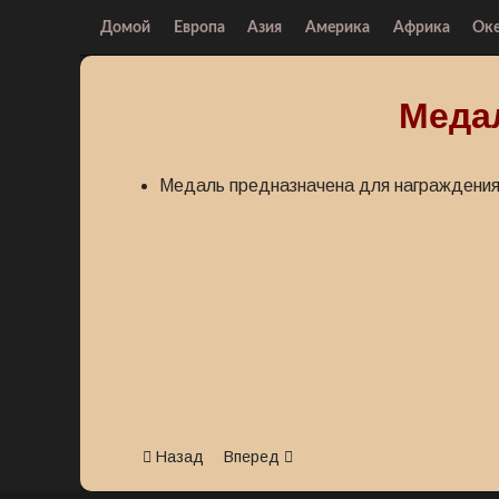
Домой
Европа
Азия
Америка
Африка
Ок
Меда
Медаль предназначена для награждения
Предыдущий: Медаль Независимости
Следующий: Медаль пожарной охран
Назад
Вперед