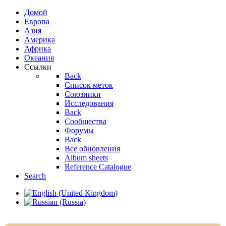
Домой
Европа
Азия
Америка
Африка
Океания
Ссылки
Back
Список меток
Союзники
Исследования
Back
Сообщества
Форумы
Back
Все обновления
Album sheets
Reference Catalogue
Search