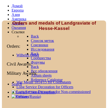
Домой
Европа
Азия
Америка
Orders and medals of Landgraviate of
Африка
Океания
Hesse-Kassel
Ссылки
Back
Список меток
Союзники
Orders:
Исследования
Back
Wilhelm Order
Сообщества
Форумы
Civil Awards:
Back
Все обновления
Military Awards:
Album sheets
Reference Catalogue
War Medal 1814/15 for Combatants
Search
Long Service Decoration for Officers
Long Service Decoration for Non-commissioned
Officers