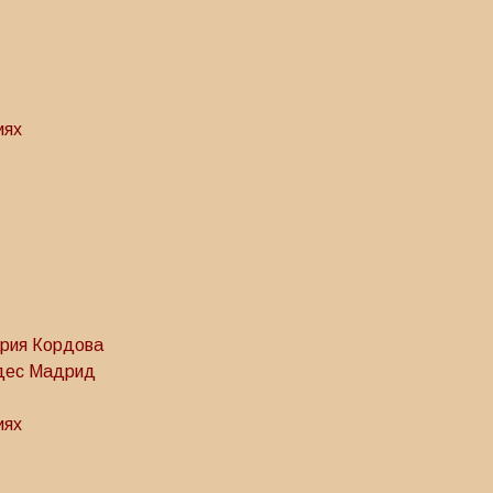
иях
ария Кордова
ндес Мадрид
иях