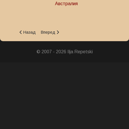
Австралия
Предыдущий: Медаль Службы спасения
Следующий: Крест За отличную службу
Назад
Вперед
© 2007 - 2026 Ilja Repetski