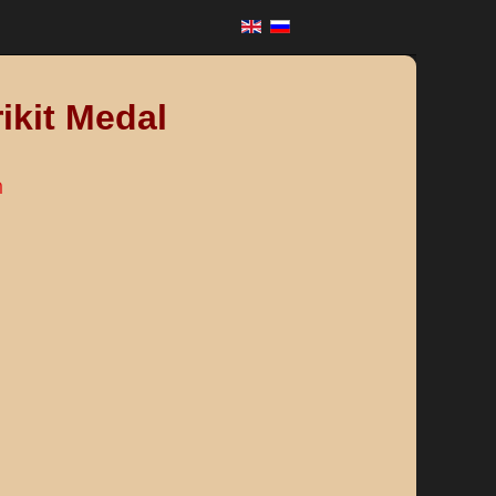
ikit Medal
า