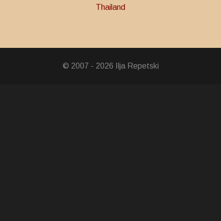
Thailand
ncess Srinagarindra Medal
ebration Medal
© 2007 - 2026 Ilja Repetski